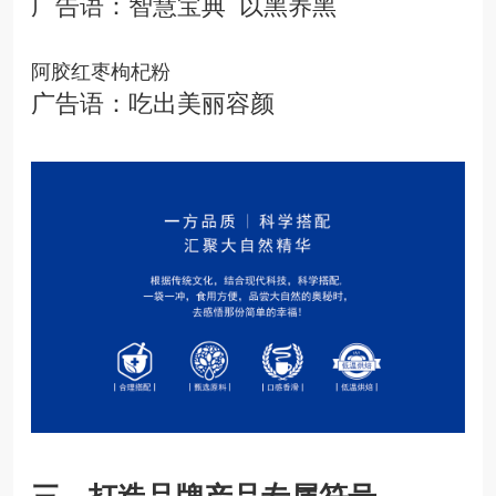
广告语：智慧宝典 以黑养黑
阿胶红枣枸杞粉
广告语：吃出美丽容颜