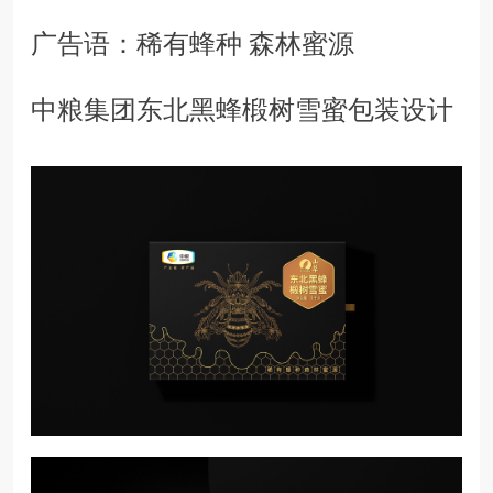
广告语：稀有蜂种 森林蜜源
中粮集团东北黑蜂椴树雪蜜包装设计